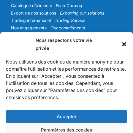
Catalogue d'aliments
/
Feed Catalog
Export de nos solutions
/
Exporting our solutions
Trading international
/
Trading Service
Nos engagements
/
Our commitments
Nous respectons votre vie
SICA NC
privée
Notre histoire
/
Our story
Notre équipe
/
Our team
Nous utilisons des cookies de manière anonyme pour
Nos valeurs
/
Our values
connaître l’utilisation et les performances de notre site.
Actualités
/
News
En cliquant sur "Accepter", vous consentez à
l'utilisation de tous les cookies. Cependant, vous
Infos
pouvez cliquer sur "Paramètres des cookies" pour
Nous contacter
/
Contact us
choisir vos préférences.
Devenir fournisseur
/
Becoming a supplier
Politique de confidentialité
/
Privacy Policy
Mention légales
Accepter
Paramètres des cookies