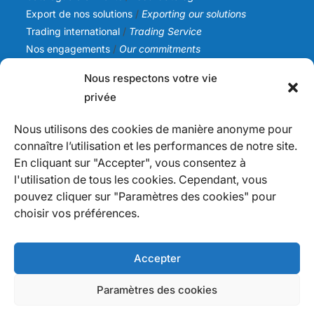
Export de nos solutions
/
Exporting our solutions
Trading international
/
Trading Service
Nos engagements
/
Our commitments
Nous respectons votre vie
SICA NC
privée
Notre histoire
/
Our story
Notre équipe
/
Our team
Nous utilisons des cookies de manière anonyme pour
Nos valeurs
/
Our values
connaître l’utilisation et les performances de notre site.
Actualités
/
News
En cliquant sur "Accepter", vous consentez à
l'utilisation de tous les cookies. Cependant, vous
Infos
pouvez cliquer sur "Paramètres des cookies" pour
Nous contacter
/
Contact us
choisir vos préférences.
Devenir fournisseur
/
Becoming a supplier
Politique de confidentialité
/
Privacy Policy
Mention légales
Accepter
Paramètres des cookies