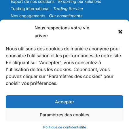
Export de nos solutions
/
Exporting our solutions
Trading international
/
Trading Service
Nos engagements
/
Our commitments
Nous respectons votre vie
SICA NC
privée
Notre histoire
/
Our story
Notre équipe
/
Our team
Nous utilisons des cookies de manière anonyme pour
Nos valeurs
/
Our values
connaître l’utilisation et les performances de notre site.
Actualités
/
News
En cliquant sur "Accepter", vous consentez à
l'utilisation de tous les cookies. Cependant, vous
Infos
pouvez cliquer sur "Paramètres des cookies" pour
Nous contacter
/
Contact us
choisir vos préférences.
Devenir fournisseur
/
Becoming a supplier
Politique de confidentialité
/
Privacy Policy
Mention légales
Accepter
Paramètres des cookies
Copyright 2026 - SICA NC / Tous droits réservés / Designed by
Version
Politique de confidentialité
Numérique