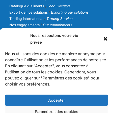
Catalogue d'aliments
/
Feed Catalog
Export de nos solutions
/
Exporting our solutions
Trading international
/
Trading Service
Nos engagements
/
Our commitments
Nous respectons votre vie
SICA NC
privée
Notre histoire
/
Our story
Notre équipe
/
Our team
Nous utilisons des cookies de manière anonyme pour
Nos valeurs
/
Our values
connaître l’utilisation et les performances de notre site.
Actualités
/
News
En cliquant sur "Accepter", vous consentez à
l'utilisation de tous les cookies. Cependant, vous
Infos
pouvez cliquer sur "Paramètres des cookies" pour
Nous contacter
/
Contact us
choisir vos préférences.
Devenir fournisseur
/
Becoming a supplier
Politique de confidentialité
/
Privacy Policy
Mention légales
Accepter
Paramètres des cookies