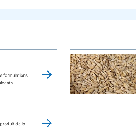
es formulations
minants
oproduit de la