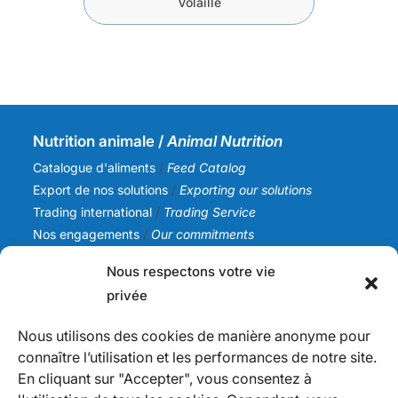
Volaille
Nutrition animale /
Animal Nutrition
Catalogue d'aliments
/
Feed Catalog
Export de nos solutions
/
Exporting our solutions
Trading international
/
Trading Service
Nos engagements
/
Our commitments
Nous respectons votre vie
SICA NC
privée
Notre histoire
/
Our story
Notre équipe
/
Our team
Nous utilisons des cookies de manière anonyme pour
Nos valeurs
/
Our values
connaître l’utilisation et les performances de notre site.
Actualités
/
News
En cliquant sur "Accepter", vous consentez à