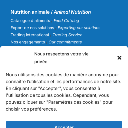
Nutrition animale /
Animal Nutrition
Catalogue d'aliments
/
Feed Catalog
Export de nos solutions
/
Exporting our solutions
Trading international
/
Trading Service
Nos engagements
/
Our commitments
Nous respectons votre vie
SICA NC
privée
Notre histoire
/
Our story
Notre équipe
/
Our team
Nous utilisons des cookies de manière anonyme pour
Nos valeurs
/
Our values
connaître l’utilisation et les performances de notre site.
Actualités
/
News
En cliquant sur "Accepter", vous consentez à
l'utilisation de tous les cookies. Cependant, vous
Infos
pouvez cliquer sur "Paramètres des cookies" pour
Nous contacter
/
Contact us
choisir vos préférences.
Devenir fournisseur
/
Becoming a supplier
Politique de confidentialité
/
Privacy Policy
Mention légales
Accepter