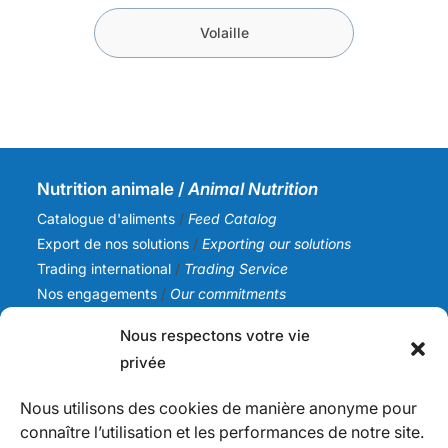
Volaille
Nutrition animale /
Animal Nutrition
Catalogue d'aliments
/
Feed Catalog
Export de nos solutions
/
Exporting our solutions
Trading international
/
Trading Service
Nos engagements
/
Our commitments
Nous respectons votre vie
SICA NC
privée
Notre histoire
/
Our story
Notre équipe
/
Our team
Nous utilisons des cookies de manière anonyme pour
Nos valeurs
/
Our values
connaître l’utilisation et les performances de notre site.
Actualités
/
News