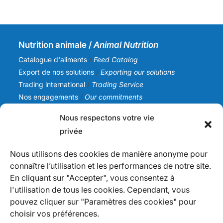
Nutrition animale /
Animal Nutrition
Catalogue d'aliments
/
Feed Catalog
Export de nos solutions
/
Exporting our solutions
Trading international
/
Trading Service
Nos engagements
/
Our commitments
Nous respectons votre vie
SICA NC
privée
Notre histoire
/
Our story
Notre équipe
/
Our team
Nous utilisons des cookies de manière anonyme pour
Nos valeurs
/
Our values
connaître l’utilisation et les performances de notre site.
Actualités
/
News
En cliquant sur "Accepter", vous consentez à
l'utilisation de tous les cookies. Cependant, vous
Infos
pouvez cliquer sur "Paramètres des cookies" pour
Nous contacter
/
Contact us
choisir vos préférences.
Devenir fournisseur
/
Becoming a supplier