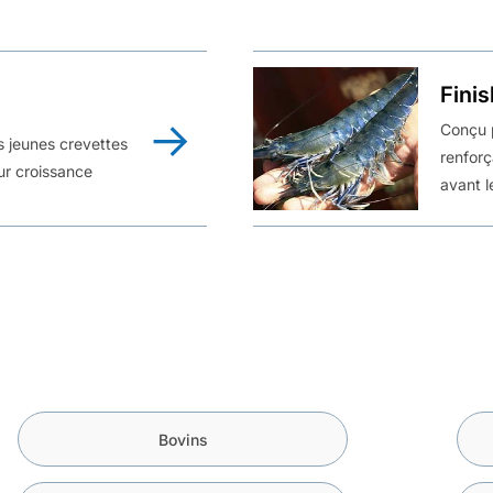
Fini
Conçu p
es jeunes crevettes
renforç
ur croissance
avant l
Bovins