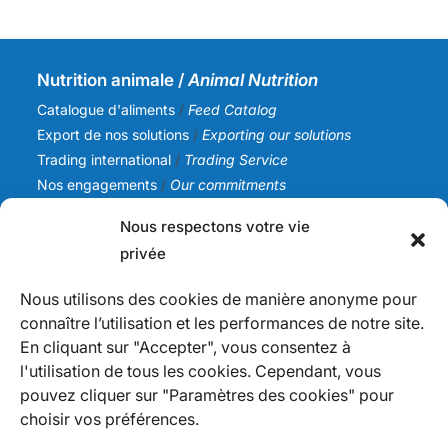
Nutrition animale /
Animal Nutrition
Catalogue d'aliments
/
Feed Catalog
Export de nos solutions
/
Exporting our solutions
Trading international
/
Trading Service
Nos engagements
/
Our commitments
Nous respectons votre vie
SICA NC
privée
Notre histoire
/
Our story
Notre équipe
/
Our team
Nous utilisons des cookies de manière anonyme pour
Nos valeurs
/
Our values
connaître l’utilisation et les performances de notre site.
Actualités
/
News
En cliquant sur "Accepter", vous consentez à
l'utilisation de tous les cookies. Cependant, vous
Infos
pouvez cliquer sur "Paramètres des cookies" pour
Nous contacter
/
Contact us
choisir vos préférences.
Devenir fournisseur
/
Becoming a supplier