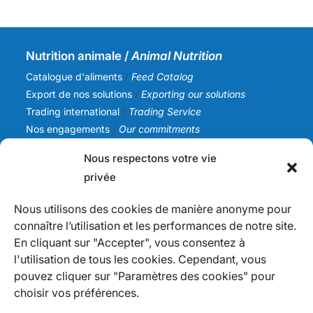
Nutrition animale /
Animal Nutrition
Catalogue d'aliments
/
Feed Catalog
Export de nos solutions
/
Exporting our solutions
Trading international
/
Trading Service
Nos engagements
/
Our commitments
Nous respectons votre vie
SICA NC
privée
Notre histoire
/
Our story
Notre équipe
/
Our team
Nous utilisons des cookies de manière anonyme pour
Nos valeurs
/
Our values
connaître l’utilisation et les performances de notre site.
Actualités
/
News
En cliquant sur "Accepter", vous consentez à
l'utilisation de tous les cookies. Cependant, vous
Infos
pouvez cliquer sur "Paramètres des cookies" pour
Nous contacter
/
Contact us
choisir vos préférences.
Devenir fournisseur
/
Becoming a supplier