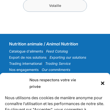
Volaille
Nutrition animale /
Animal Nutrition
Catalogue d'aliments
/
Feed Catalog
Export de nos solutions
/
Exporting our solutions
Trading international
/
Trading Service
Nos engagements
/
Our commitments
Nous respectons votre vie
SICA NC
privée
Notre histoire
/
Our story
Notre équipe
/
Our team
Nous utilisons des cookies de manière anonyme pour
Nos valeurs
/
Our values
connaître l’utilisation et les performances de notre site.
Actualités
/
News
En cliquant sur "Accepter", vous consentez à