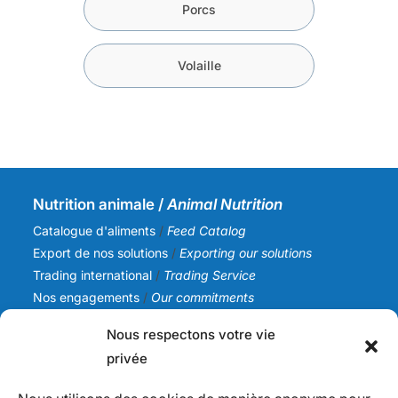
Porcs
Volaille
Nutrition animale /
Animal Nutrition
Catalogue d'aliments
/
Feed Catalog
Export de nos solutions
/
Exporting our solutions
Trading international
/
Trading Service
Nos engagements
/
Our commitments
Nous respectons votre vie
SICA NC
privée
Notre histoire
/
Our story
Notre équipe
/
Our team