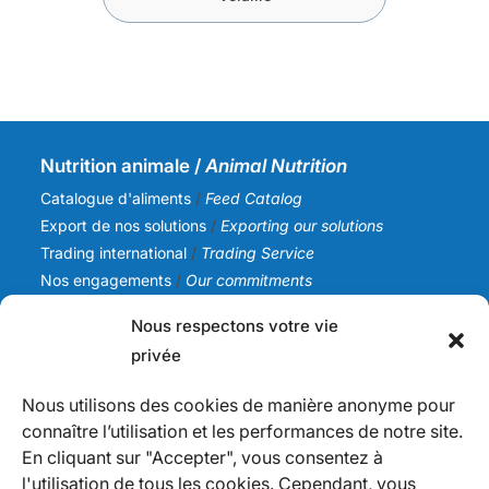
Nutrition animale /
Animal Nutrition
Catalogue d'aliments
/
Feed Catalog
Export de nos solutions
/
Exporting our solutions
Trading international
/
Trading Service
Nos engagements
/
Our commitments
Nous respectons votre vie
SICA NC
privée
Notre histoire
/
Our story
Notre équipe
/
Our team
Nous utilisons des cookies de manière anonyme pour
Nos valeurs
/
Our values
connaître l’utilisation et les performances de notre site.
Actualités
/
News
En cliquant sur "Accepter", vous consentez à
l'utilisation de tous les cookies. Cependant, vous
Infos