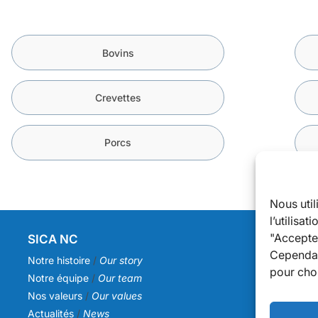
Bovins
Crevettes
Porcs
Nous uti
l’utilisa
"Accepter
SICA NC
I
Cependan
Notre histoire
/
Our story
N
pour choi
Notre équipe
/
Our team
D
Nos valeurs
/
Our values
P
Actualités
/
News
M