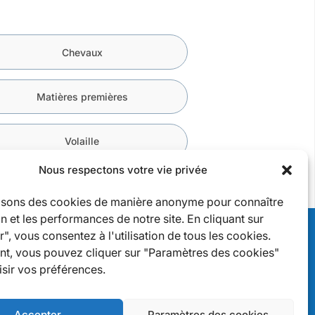
Chevaux
Matières premières
Volaille
Nous respectons votre vie privée
lisons des cookies de manière anonyme pour connaître
tion et les performances de notre site. En cliquant sur
", vous consentez à l'utilisation de tous les cookies.
nfos
t, vous pouvez cliquer sur "Paramètres des cookies"
ous contacter
/
Contact us
sir vos préférences.
evenir fournisseur
/
Becoming a supplier
olitique de confidentialité
/
Privacy Policy
ention légales
Accepter
Paramètres des cookies