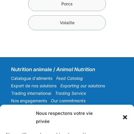
Porcs
Volaille
Nutrition animale /
Animal Nutrition
Catalogue d'aliments
/
Feed Catalog
Export de nos solutions
/
Exporting our solutions
Trading international
/
Trading Service
Nos engagements
/
Our commitments
Nous respectons votre vie
SICA NC
privée
Notre histoire
/
Our story
Notre équipe
/
Our team